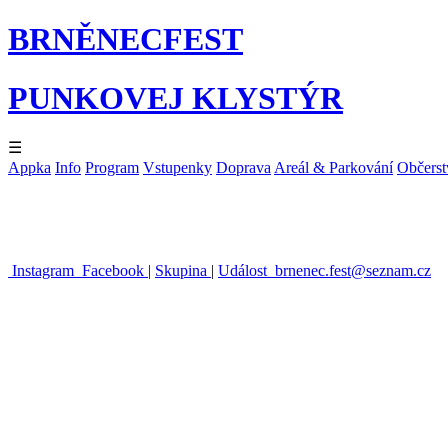
BRNĚNECFEST
PUNKOVEJ KLYSTÝR
☰
Appka
Info
Program
Vstupenky
Doprava
Areál & Parkování
Občerst
Instagram
Facebook
|
Skupina
|
Událost
brnenec.fest@seznam.cz