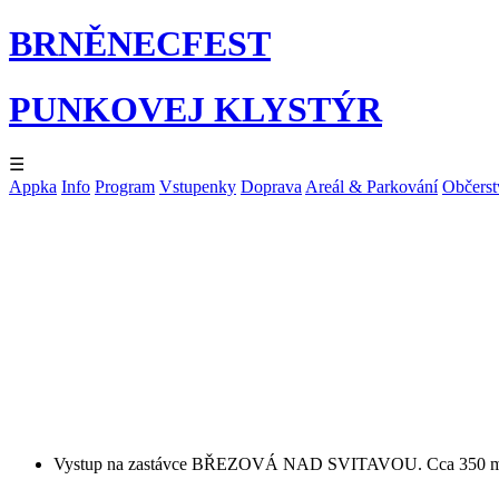
BRNĚNECFEST
PUNKOVEJ KLYSTÝR
☰
Appka
Info
Program
Vstupenky
Doprava
Areál & Parkování
Občerst
Vystup na zastávce BŘEZOVÁ NAD SVITAVOU. Cca 350 m od zastá