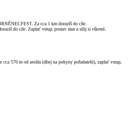
BRNĚNECFEST. Za cca 1 km dorazíš do cíle.
o cile. Zaplať vstup, postav stan a užij si víkend.
ca 570 m od areálu (dbej na pokyny pořadatelů), zaplať vstup,