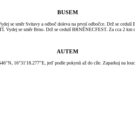
BUSEM
 směr Svitavy a odboč doleva na první odbočce. Drž se cedulí 
 se směr Brno. Drž se cedulí BRNĚNECFEST. Za cca 2 km doraziš d
AUTEM
 16°31'18.277"E, jed' podle pokynů až do cíle. Zaparkuj na louce c