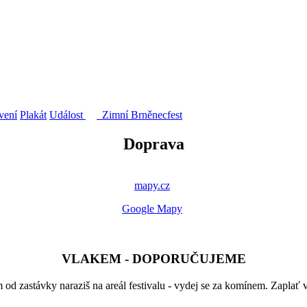
vení
Plakát
Událost
Zimní Brněnecfest
Doprava
mapy.cz
Google Mapy
VLAKEM - DOPORUČUJEME
vky naraziš na areál festivalu - vydej se za komínem. Zaplať vstup