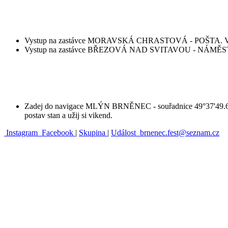
Vystup na zastávce MORAVSKÁ CHRASTOVÁ - POŠTA. Vydej se
Vystup na zastávce BŘEZOVÁ NAD SVITAVOU - NÁMĚSTÍ. Vydej
Zadej do navigace MLÝN BRNĚNEC - souřadnice 49°37'49.646"N,
postav stan a užij si vikend.
Instagram
Facebook
|
Skupina
|
Událost
brnenec.fest@seznam.cz